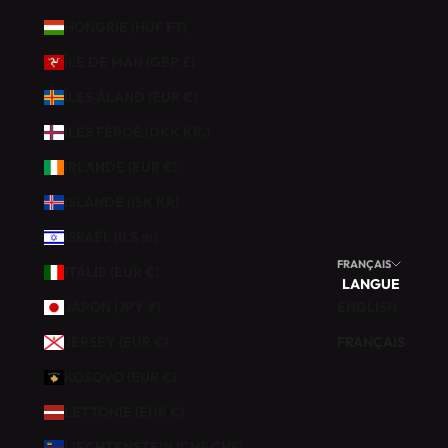
N
HONGRIE (HUF FT)
S
U
ÎLE DE MAN (GBP £)
R
V
ÎLES ÅLAND (EUR €)
O
ÎLES FÉROÉ (DKK KR.)
T
R
IRLANDE (EUR €)
E
ISLANDE (ISK KR)
P
R
ISRAËL (ILS ₪)
E
FRANÇAIS
ITALIE (EUR €)
M
LANGUE
I
JAPON (JPY ¥)
ENGLISH
È
JERSEY (EUR €)
FRANÇAIS
R
E
KOSOVO (EUR €)
C
LETTONIE (EUR €)
O
M
LIECHTENSTEIN (CHF CHF)