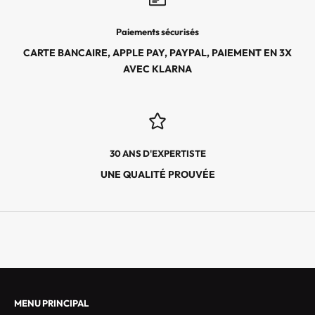
L
E
Paiements sécurisés
S
CARTE BANCAIRE, APPLE PAY, PAYPAL, PAIEMENT EN 3X
É
AVEC KLARNA
V
É
N
E
M
30 ANS D'EXPERTISTE
E
N
UNE QUALITÉ PROUVÉE
T
S
E
X
C
L
U
S
MENU PRINCIPAL