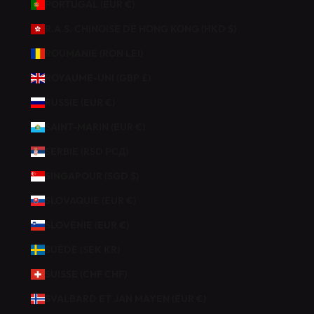
PORTUGAL (EUR €)
R.A.S. CHINOISE DE HONG KONG (HKD $)
ROUMANIE (RON LEI)
ROYAUME-UNI (GBP £)
RUSSIE (EUR €)
SAINT-MARIN (EUR €)
SERBIE (RSD РСД)
SINGAPOUR (SGD $)
SLOVAQUIE (EUR €)
SLOVÉNIE (EUR €)
SUÈDE (SEK KR)
SUISSE (CHF CHF)
SVALBARD ET JAN MAYEN (EUR €)