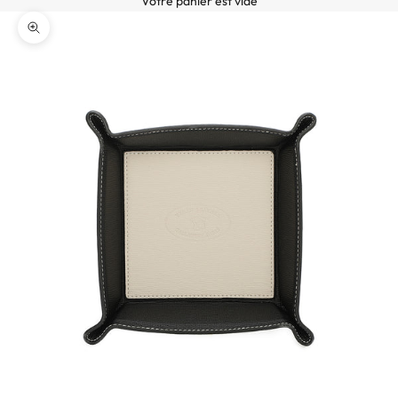
Votre panier est vide
b
ZOOMER SUR L'IMAGE
o
n
n
e
z
-
v
o
u
s
à