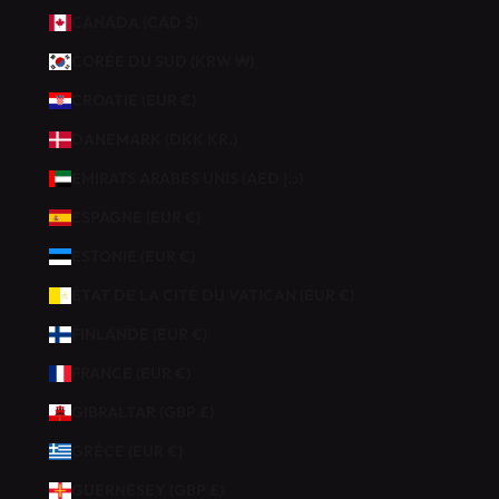
C
CANADA (CAD $)
I
CORÉE DU SUD (KRW ₩)
E
Z
CROATIE (EUR €)
D
DANEMARK (DKK KR.)
E
1
ÉMIRATS ARABES UNIS (AED د.إ)
0
ESPAGNE (EUR €)
%
D
ESTONIE (EUR €)
E
ÉTAT DE LA CITÉ DU VATICAN (EUR €)
R
É
FINLANDE (EUR €)
D
FRANCE (EUR €)
U
C
GIBRALTAR (GBP £)
T
GRÈCE (EUR €)
I
O
GUERNESEY (GBP £)