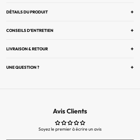
M
I
+
DÉTAILS DU PRODUIT
E
R
+
CONSEILS D’ENTRETIEN
S
À
D
+
LIVRAISON & RETOUR
É
C
+
UNE QUESTION ?
O
U
V
R
I
R
Avis Clients
L
E
S
Soyez le premier à écrire un avis
D