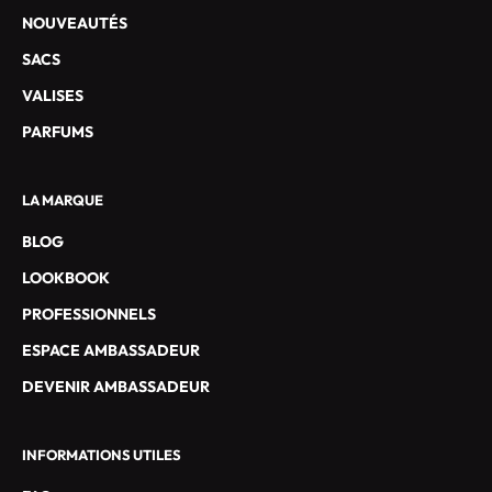
I
NOUVEAUTÉS
F
S
SACS
E
VALISES
T
L
PARFUMS
E
S
LA MARQUE
O
F
BLOG
F
LOOKBOOK
R
E
PROFESSIONNELS
S
ESPACE AMBASSADEUR
S
P
DEVENIR AMBASSADEUR
É
C
INFORMATIONS UTILES
I
A