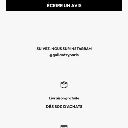
E
ÉCRIRE UN AVIS
R
N
I
È
R
E
S
SUIVEZ-NOUS SUR INSTAGRAM
C
@gallantryparis
O
L
L
E
C
T
Livraison gratuite
I
O
DÈS 80€ D'ACHATS
N
S
,