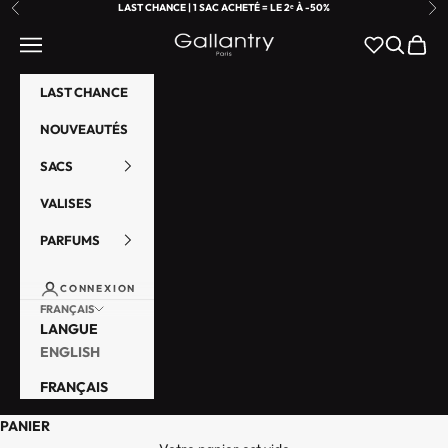
PASSER AU CONTENU
LAST CHANCE | 1 SAC ACHETÉ = LE 2ᵉ À -50%
PRÉCÉDENT
SU
GALLANTRY PARIS
MENU
RECHER
PANIE
LAST CHANCE
NOUVEAUTÉS
SACS
VALISES
PARFUMS
CONNEXION
FRANÇAIS
LANGUE
ENGLISH
FRANÇAIS
PANIER
A