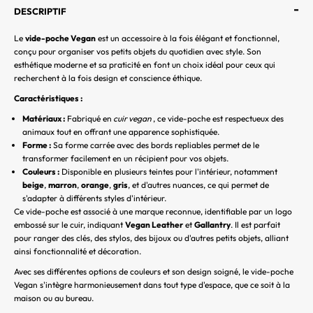
-
DESCRIPTIF
e
Le
vide-poche Vegan
est un accessoire à la fois élégant et fonctionnel,
r
conçu pour organiser vos petits objets du quotidien avec style. Son
S
esthétique moderne et sa praticité en font un choix idéal pour ceux qui
recherchent à la fois design et conscience éthique.
O
Y
Caractéristiques :
E
Matériaux :
Fabriqué en
cuir vegan
, ce vide-poche est respectueux des
Z
animaux tout en offrant une apparence sophistiquée.
P
Forme :
Sa forme carrée avec des bords repliables permet de le
transformer facilement en un récipient pour vos objets.
A
Couleurs :
Disponible en plusieurs teintes pour l'intérieur, notamment
R
beige
,
marron
,
orange
,
gris
, et d'autres nuances, ce qui permet de
M
s'adapter à différents styles d'intérieur.
I
Ce vide-poche est associé à une marque reconnue, identifiable par un logo
L
embossé sur le cuir, indiquant
Vegan Leather
et
Gallantry
. Il est parfait
pour ranger des clés, des stylos, des bijoux ou d'autres petits objets, alliant
E
ainsi fonctionnalité et décoration.
S
Avec ses différentes options de couleurs et son design soigné, le vide-poche
P
Vegan s'intègre harmonieusement dans tout type d'espace, que ce soit à la
R
maison ou au bureau.
E