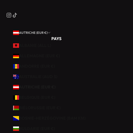
M
A
R
O
Q
AUTRICHE (EUR €)
U
PAYS
I
ALBANIE (ALL L)
N
E
ALLEMAGNE (EUR €)
R
ANDORRE (EUR €)
I
E
AUSTRALIE (AUD $)
.
AUTRICHE (EUR €)
B
BELGIQUE (EUR €)
É
BIÉLORUSSIE (EUR €)
N
É
BOSNIE-HERZÉGOVINE (BAM КМ)
F
BULGARIE (EUR €)
I