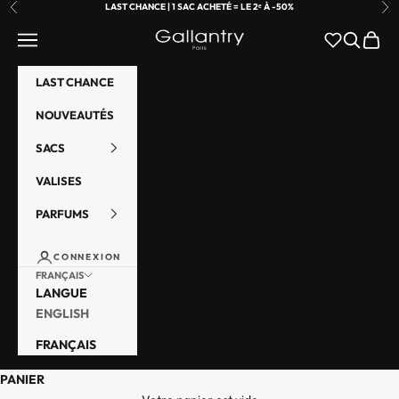
PASSER AU CONTENU
LAST CHANCE | 1 SAC ACHETÉ = LE 2ᵉ À -50%
PRÉCÉDENT
SU
GALLANTRY PARIS
MENU
RECHER
PANIE
LAST CHANCE
NOUVEAUTÉS
SACS
VALISES
PARFUMS
CONNEXION
FRANÇAIS
LANGUE
ENGLISH
FRANÇAIS
PANIER