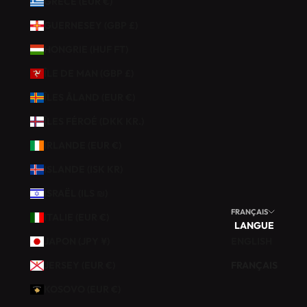
GRÈCE (EUR €)
I
O
GUERNESEY (GBP £)
N
HONGRIE (HUF FT)
S
U
ÎLE DE MAN (GBP £)
R
V
ÎLES ÅLAND (EUR €)
O
ÎLES FÉROÉ (DKK KR.)
T
R
IRLANDE (EUR €)
E
ISLANDE (ISK KR)
P
R
ISRAËL (ILS ₪)
E
FRANÇAIS
ITALIE (EUR €)
M
LANGUE
I
JAPON (JPY ¥)
ENGLISH
È
JERSEY (EUR €)
FRANÇAIS
R
E
KOSOVO (EUR €)
C