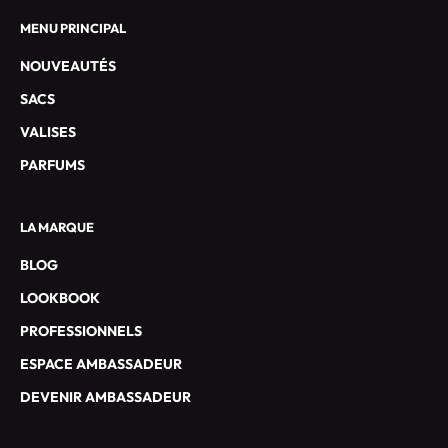
U
S
MENU PRINCIPAL
I
NOUVEAUTÉS
F
S
SACS
E
VALISES
T
L
PARFUMS
E
S
LA MARQUE
O
F
BLOG
F
LOOKBOOK
R
E
PROFESSIONNELS
S
ESPACE AMBASSADEUR
S
P
DEVENIR AMBASSADEUR
É
C