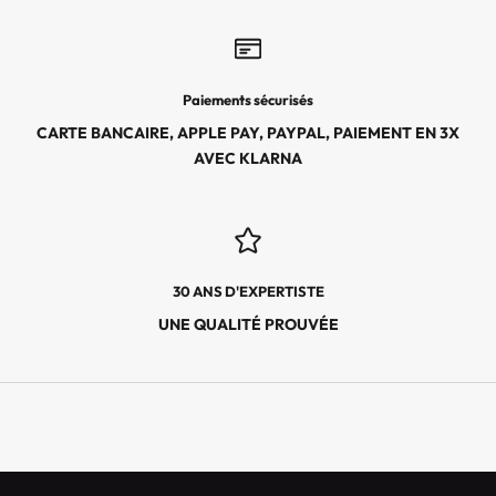
S
,
L
E
Paiements sécurisés
S
CARTE BANCAIRE, APPLE PAY, PAYPAL, PAIEMENT EN 3X
É
AVEC KLARNA
V
É
N
E
M
30 ANS D'EXPERTISTE
E
N
UNE QUALITÉ PROUVÉE
T
S
E
X
C
L