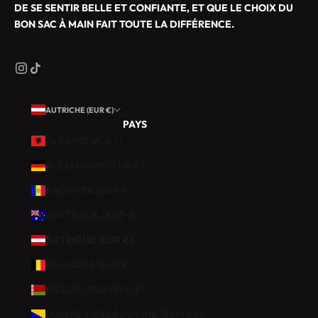
I
DE SE SENTIR BELLE ET CONFIANTE, ET QUE LE CHOIX DU
S
BON SAC À MAIN FAIT TOUTE LA DIFFÉRENCE.
M
A
R
O
Q
AUTRICHE (EUR €)
U
PAYS
I
ALBANIE (ALL L)
N
E
ALLEMAGNE (EUR €)
R
ANDORRE (EUR €)
I
E
AUSTRALIE (AUD $)
.
AUTRICHE (EUR €)
B
BELGIQUE (EUR €)
É
BIÉLORUSSIE (EUR €)
N
É
BOSNIE-HERZÉGOVINE (BAM КМ)