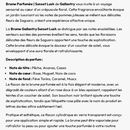
Brume Parfumée | Sunset Lush
de
Gallantry
vous invite à un voyage
t
sensoriel au cœur d'un crépuscule floral. Cette fragrance envoûtante évoque
un jardin luxuriant où les notes de pommes juteuses se mêlent aux délicates
e
fleurs de Saguaro, créant une expérience olfactive unique.
La
Brume Gallantry Sunset Lush
se distingue par ses notes ensoleillées. Les
r
senteurs sucrées des pommes éveillent les sens, tandis que les floraisons
S
délicates des fleurs de Saguaro apportent une touche de sophistication.
Cette brume délicate évoque la douceur d'un coucher de soleil, vous
O
enveloppant d'une aura florale et rafraîchissante.
Y
Description du parfum :
E
Z
Note de tête :
Pêche, Ananas, Cassis
P
Note de cœur :
Rose, Muguet, Noix de coco
Note de fond :
Fève Tonka, Caramel, Muscs
A
Le flacon de la brume parfumée est à la fois élégant et moderne, avec un
R
dégradé de couleurs allant d'un rose doux à un bleu apaisant, rappelant les
M
teintes d'un coucher de soleil. Son bouchon noir brillant ajoute une touche
I
de sophistication, tandis que l'étiquette rose pâle avec le nom du produit en
L
lettres dorées attire subtilement l'œil.
E
Pratique et esthétique, ce flacon cylindrique en verre transparent est conçu
S
pour une application simple et rapide. La brume peut être vaporisée pour
rafraîchir la peau ou pour ajouter une touche parfumée à votre routine
P