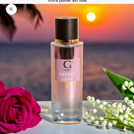
Votre panier est vide
A
ZOOMER SUR L'IMAGE
b
o
n
n
e
z
-
v
o
u
s