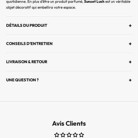
quotidienne. En plus d'être un produit parfumé,
Sunset Lush
est un véritable
R
objet décoratif qui embellira votre espace.
E
M
I
+
DÉTAILS DU PRODUIT
E
R
+
CONSEILS D’ENTRETIEN
S
À
D
+
LIVRAISON & RETOUR
É
C
+
UNE QUESTION ?
O
U
V
R
I
R
Avis Clients
L
E
S