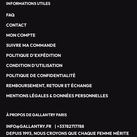
INFORMATIONS UTILES
I
A
FAQ
L
CONTACT
E
S
MON COMPTE
D
SUIVRE MA COMMANDE
E
G
POLITIQUE D'EXPÉDITION
A
CONDITION D'UTILISATION
L
L
POLITIQUE DE CONFIDENTIALITÉ
A
REMBOURSEMENT, RETOUR ET ÉCHANGE
N
T
MENTIONS LÉGALES & DONNÉES PERSONNELLES
R
Y
À PROPOS DE GALLANTRY PARIS
P
A
INFO@GALLANTRY.FR
|
+33782717788
R
DEPUIS 1993, NOUS CROYONS QUE CHAQUE FEMME MÉRITE