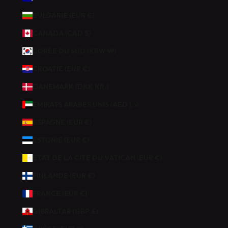
F
BULGARIE (EUR €)
I
C
CANADA (CAD $)
I
CORÉE DU SUD (KRW ₩)
E
Z
CROATIE (EUR €)
D
DANEMARK (DKK KR.)
E
1
ÉMIRATS ARABES UNIS (AED د.إ)
0
ESPAGNE (EUR €)
%
D
ESTONIE (EUR €)
E
ÉTAT DE LA CITÉ DU VATICAN (EUR €)
R
É
FINLANDE (EUR €)
D
FRANCE (EUR €)
U
C
GIBRALTAR (GBP £)
T