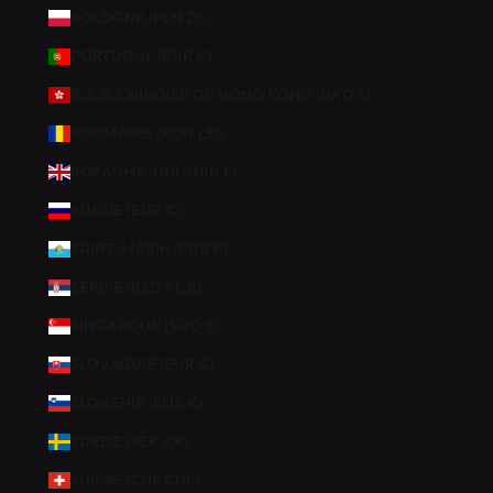
POLOGNE (PLN ZŁ)
PORTUGAL (EUR €)
R.A.S. CHINOISE DE HONG KONG (HKD $)
ROUMANIE (RON LEI)
ROYAUME-UNI (GBP £)
RUSSIE (EUR €)
SAINT-MARIN (EUR €)
SERBIE (RSD РСД)
SINGAPOUR (SGD $)
SLOVAQUIE (EUR €)
SLOVÉNIE (EUR €)
SUÈDE (SEK KR)
SUISSE (CHF CHF)