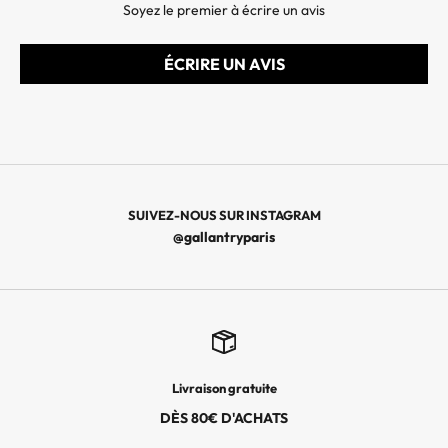
Soyez le premier à écrire un avis
D
E
ÉCRIRE UN AVIS
R
N
I
È
R
E
S
SUIVEZ-NOUS SUR INSTAGRAM
C
@gallantryparis
O
L
L
E
C
T
Livraison gratuite
I
O
DÈS 80€ D'ACHATS
N