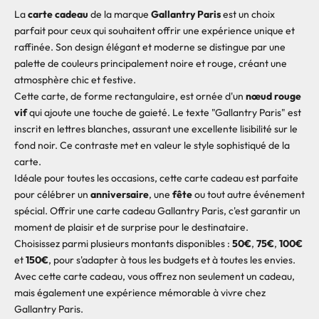
La
carte cadeau
de la marque
Gallantry Paris
est un choix
I
parfait pour ceux qui souhaitent offrir une expérience unique et
L
raffinée. Son design élégant et moderne se distingue par une
E
palette de couleurs principalement noire et rouge, créant une
S
atmosphère chic et festive.
P
Cette carte, de forme rectangulaire, est ornée d'un
nœud rouge
R
vif
qui ajoute une touche de gaieté. Le texte "Gallantry Paris" est
E
inscrit en lettres blanches, assurant une excellente lisibilité sur le
M
fond noir. Ce contraste met en valeur le style sophistiqué de la
I
carte.
E
Idéale pour toutes les occasions, cette carte cadeau est parfaite
R
pour célébrer un
anniversaire
, une
fête
ou tout autre événement
S
spécial. Offrir une carte cadeau Gallantry Paris, c'est garantir un
À
moment de plaisir et de surprise pour le destinataire.
D
Choisissez parmi plusieurs montants disponibles :
50€
,
75€
,
100€
É
et
150€
, pour s'adapter à tous les budgets et à toutes les envies.
C
Avec cette carte cadeau, vous offrez non seulement un cadeau,
O
mais également une expérience mémorable à vivre chez
U
Gallantry Paris.
V