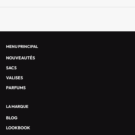
S
E
X
C
L
U
S
MENU PRINCIPAL
I
NOUVEAUTÉS
F
S
SACS
E
VALISES
T
L
PARFUMS
E
S
LA MARQUE
O
F
BLOG
F
LOOKBOOK
R