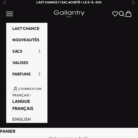
PASSER AU CONTENU
LAST CHANCE | 1 SAC ACHETÉ = LE 2ᵉ À -50%
PRÉCÉDENT
SU
GALLANTRY PARIS
MENU
RECHER
PANIE
LAST CHANCE
NOUVEAUTÉS
SACS
VALISES
PARFUMS
CONNEXION
FRANÇAIS
LANGUE
FRANÇAIS
ENGLISH
PANIER