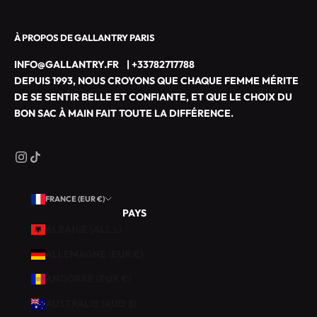
R
Y
À PROPOS DE GALLANTRY PARIS
P
A
INFO@GALLANTRY.FR
|
+33782717788
R
DEPUIS 1993, NOUS CROYONS QUE CHAQUE FEMME MÉRITE
I
DE SE SENTIR BELLE ET CONFIANTE, ET QUE LE CHOIX DU
S
BON SAC À MAIN FAIT TOUTE LA DIFFÉRENCE.
M
A
R
O
Q
FRANCE (EUR €)
U
PAYS
I
ALBANIE (ALL L)
N
E
ALLEMAGNE (EUR €)
R
ANDORRE (EUR €)
I
E
AUSTRALIE (AUD $)