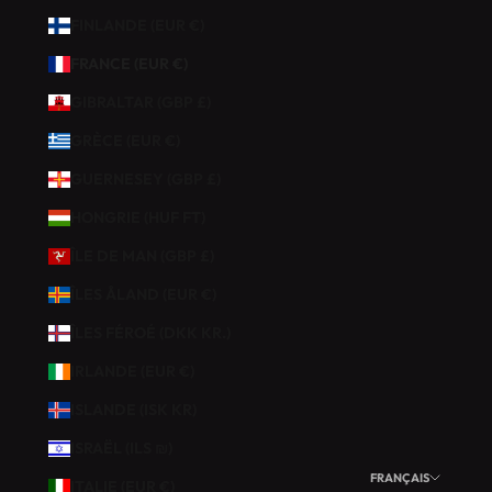
É
FINLANDE (EUR €)
D
FRANCE (EUR €)
U
C
GIBRALTAR (GBP £)
T
GRÈCE (EUR €)
I
O
GUERNESEY (GBP £)
N
HONGRIE (HUF FT)
S
U
ÎLE DE MAN (GBP £)
R
V
ÎLES ÅLAND (EUR €)
O
ÎLES FÉROÉ (DKK KR.)
T
R
IRLANDE (EUR €)
E
ISLANDE (ISK KR)
P
R
ISRAËL (ILS ₪)
E
FRANÇAIS
ITALIE (EUR €)