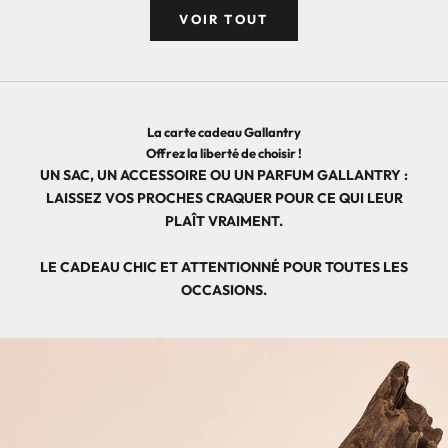
VOIR TOUT
o
u
s
La carte cadeau Gallantry
à
Offrez la liberté de choisir !
n
UN SAC, UN ACCESSOIRE OU UN PARFUM GALLANTRY :
LAISSEZ VOS PROCHES CRAQUER POUR CE QUI LEUR
o
PLAÎT VRAIMENT.
t
LE CADEAU CHIC ET ATTENTIONNÉ POUR TOUTES LES
r
OCCASIONS.
e
n
e
w