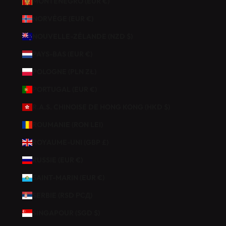
MONTÉNÉGRO (EUR €)
NORVÈGE (EUR €)
NOUVELLE-ZÉLANDE (NZD $)
PAYS-BAS (EUR €)
POLOGNE (PLN ZŁ)
PORTUGAL (EUR €)
R.A.S. CHINOISE DE HONG KONG (HKD $)
ROUMANIE (RON LEI)
ROYAUME-UNI (GBP £)
RUSSIE (EUR €)
SAINT-MARIN (EUR €)
SERBIE (RSD РСД)
SINGAPOUR (SGD $)