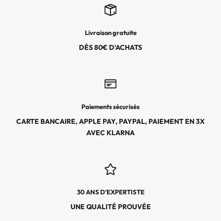
E
C
T
Livraison gratuite
I
O
DÈS 80€ D'ACHATS
N
S
,
L
E
Paiements sécurisés
S
CARTE BANCAIRE, APPLE PAY, PAYPAL, PAIEMENT EN 3X
É
AVEC KLARNA
V
É
N
E
M
30 ANS D'EXPERTISTE
E
N
UNE QUALITÉ PROUVÉE
T