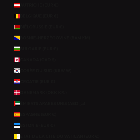
.
AUTRICHE (EUR €)
B
BELGIQUE (EUR €)
É
BIÉLORUSSIE (EUR €)
N
É
BOSNIE-HERZÉGOVINE (BAM КМ)
F
BULGARIE (EUR €)
I
C
CANADA (CAD $)
I
CORÉE DU SUD (KRW ₩)
E
Z
CROATIE (EUR €)
D
DANEMARK (DKK KR.)
E
1
ÉMIRATS ARABES UNIS (AED د.إ)
0
ESPAGNE (EUR €)
%
D
ESTONIE (EUR €)
E
ÉTAT DE LA CITÉ DU VATICAN (EUR €)
R