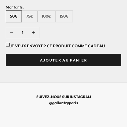
R
Montants:
I
R
50€
75€
100€
150€
L
E
DIMINUER LA QUANTITÉ
AUGMENTER LA QUANTITÉ
S
D
JE VEUX ENVOYER CE PRODUIT COMME CADEAU
E
R
AJOUTER AU PANIER
N
I
È
R
E
S
SUIVEZ-NOUS SUR INSTAGRAM
C
@gallantryparis
O
L
L